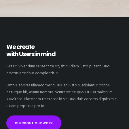
We create
with Users in mind
Graeci vivendum senserit te sit, sit cu diam iusto putant. Duo
doctus erroribus complectitur.
Omnis labores ullamcorper cu ius, ad justo suscipiantur conclu
daturque his, assum nemore ocurreret ne quo. Ut usu maior um
suavitate. Platonem tractatos id sit. Duo duis ceteros dignissim cu,
etiam perpetua pro id.
CHECKOUT OUR WORK