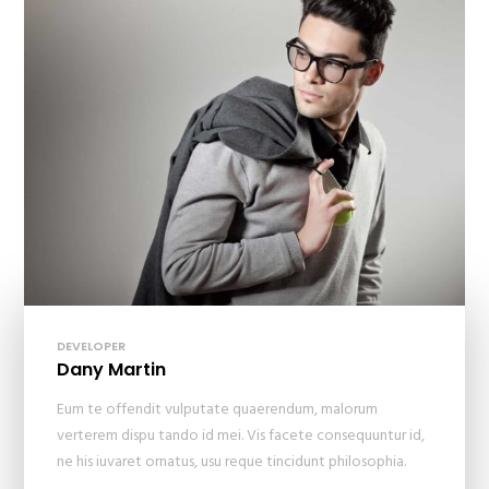
DEVELOPER
Dany Martin
Eum te offendit vulputate quaerendum, malorum
verterem dispu tando id mei. Vis facete consequuntur id,
ne his iuvaret ornatus, usu reque tincidunt philosophia.