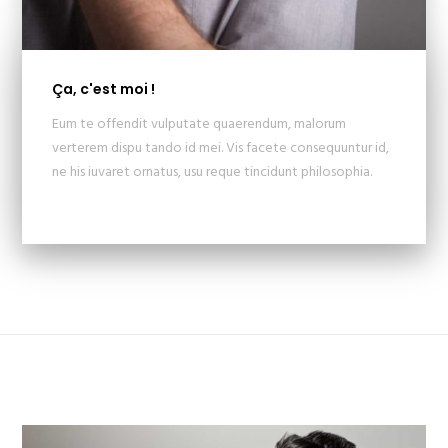
Ça, c'est moi !
Eum te offendit vulputate quaerendum, malorum
verterem dispu tando id mei. Vis facete consequuntur id,
ne his iuvaret ornatus, usu reque tincidunt philosophia.