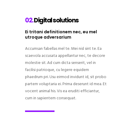
02.
Digital solutions
Ei tritani definitionem nec, eu mel
utroque adversarium
Accumsan fabellas mel te. Mei nisl sint te. Ea
scaevola accusata appellantur nec, te decore
molestie sit. Ad cum dicta senserit, vel in
facilisi patrioque, cu legere equidem
phaedrum pri. Usu eirmod invidunt id, sit probo
partem voluptaria ei. Prima deserunt id mea. Et
vocent animal his. Vis ea eruditi efficiantur,
cum in sapientem consequat.